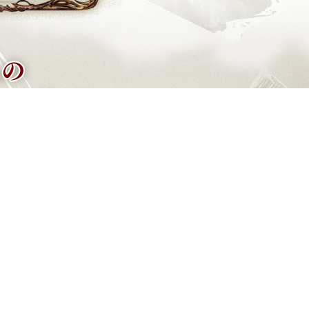
この迷宮はさながら狂気を